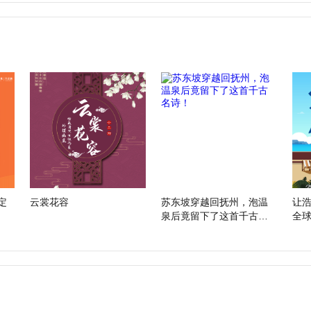
定
云裳花容
苏东坡穿越回抚州，泡温
让浩
泉后竟留下了这首千古名
全
诗！