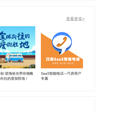
查看更多>
创·碧海拾光带你领略
SaaS智能电话—巧房用户
球向往的度假胜地！
专属