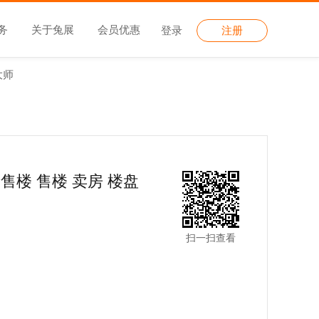
务
关于兔展
会员优惠
登录
注册
大师
售楼 售楼 卖房 楼盘
扫一扫查看