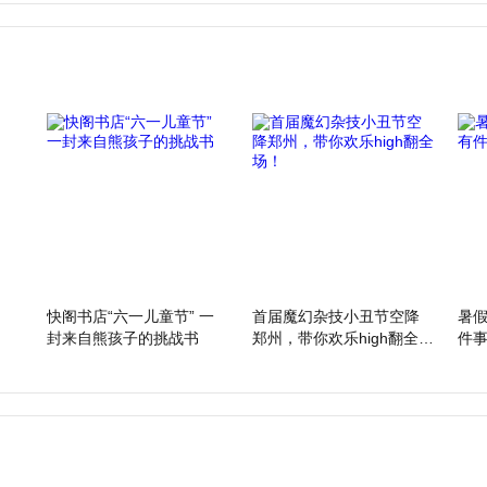
快阁书店“六一儿童节” 一
首届魔幻杂技小丑节空降
暑
封来自熊孩子的挑战书
郑州，带你欢乐high翻全
件
场！