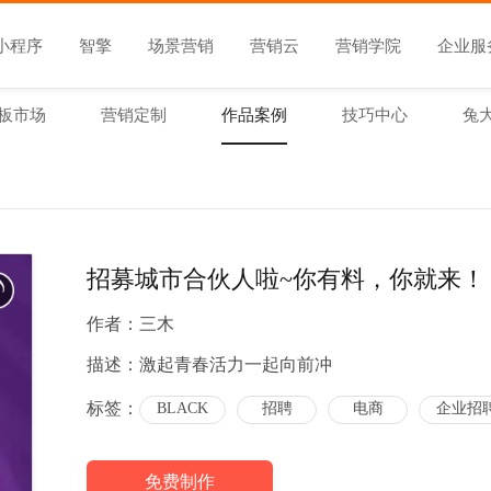
小程序
智擎
场景营销
营销云
营销学院
企业服
板市场
营销定制
作品案例
技巧中心
兔
招募城市合伙人啦~你有料，你就来！
作者：
三木
描述：
激起青春活力一起向前冲
标签：
BLACK
招聘
电商
企业招
免费制作