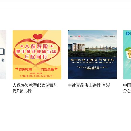
人保寿险携手邮政储蓄与
中建壹品佛山建投·誉湖
中
您E起同行
分