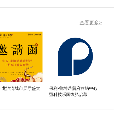
查看更多>
·龙泊湾城市展厅盛大
保利·鲁坤岳麓府营销中心
放
暨科技乐园恢弘启幕