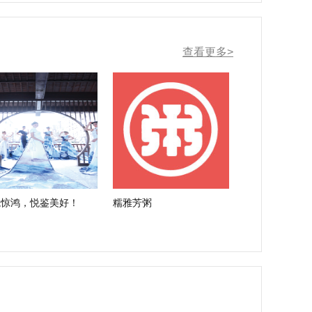
查看更多>
境惊鸿，悦鉴美好！
糯雅芳粥