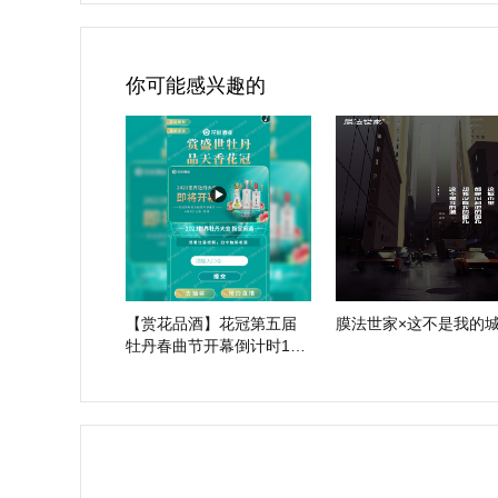
你可能感兴趣的
【赏花品酒】花冠第五届
膜法世家×这不是我的
牡丹春曲节开幕倒计时1
天！