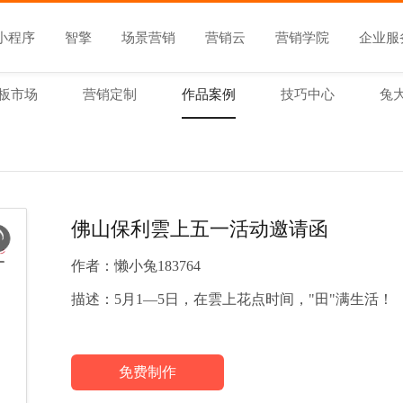
小程序
智擎
场景营销
营销云
营销学院
企业服
板市场
营销定制
作品案例
技巧中心
兔
佛山保利雲上五一活动邀请函
作者：
懒小兔183764
描述：
5月1—5日，在雲上花点时间，"田"满生活！
免费制作