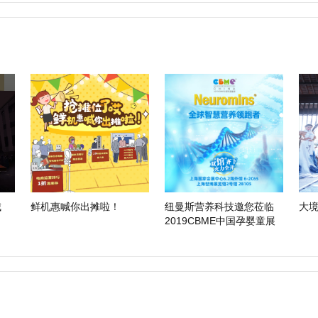
城
鲜机惠喊你出摊啦！
纽曼斯营养科技邀您莅临
大
2019CBME中国孕婴童展