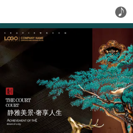
静雅美景·奢享人生