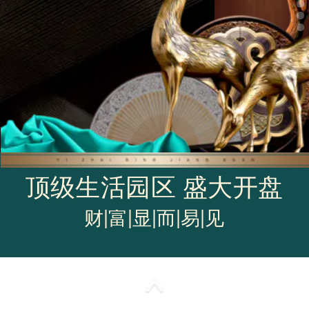
顶级生活园区 盛大开盘
财|富|显|而|易|见