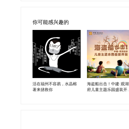
你可能感兴趣的
活在福州不容易，水晶榕
海盗船出击！中建·观湖
著来拯救你
府儿童主题乐园盛装开
放！