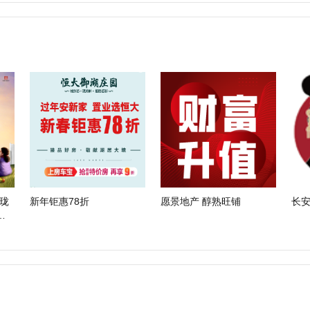
珑
新年钜惠78折
愿景地产 醇熟旺铺
长