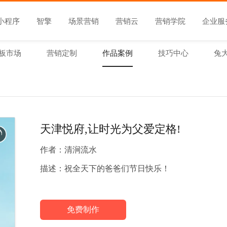
小程序
智擎
场景营销
营销云
营销学院
企业服
板市场
营销定制
作品案例
技巧中心
兔
天津悦府,让时光为父爱定格!
作者：
清涧流水
描述：
祝全天下的爸爸们节日快乐！
免费制作