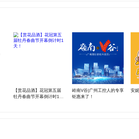
【赏花品酒】花冠第五届
岭南V谷|广州工控人的专享
安妮
牡丹春曲节开幕倒计时1
钜惠来了！
天！