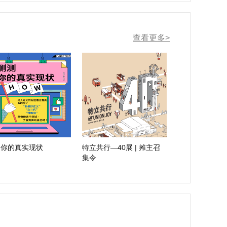
查看更多>
测你的真实现状
特立共行—40展 | 摊主召
集令