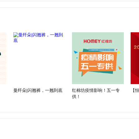
曼纤朵|闪翘裤，一翘到底
红棉坊疫情影响！五一专
【恒
供！