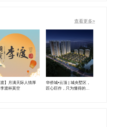
查看更多>
李渡】月满天际人情厚
华侨城•云顶 | 城央墅区，
饮李渡杯莫空
匠心巨作，只为懂得的
您！