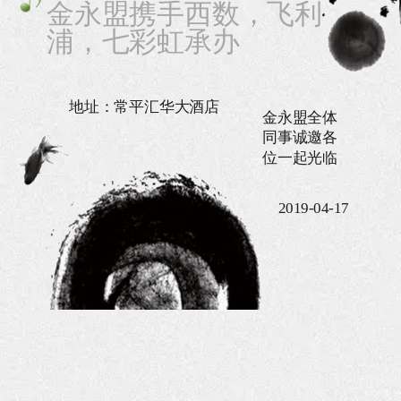
金永盟携手西数，飞利
浦，七彩虹承办
地址：常平汇华大酒店
金永盟全体
同事诚邀各
位一起光临
2019-04-17