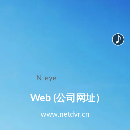
N-eye
Web (公司网址）
www.netdvr.cn