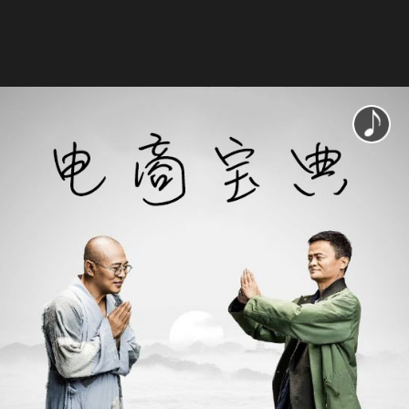
恭喜您，
获得神级秘籍