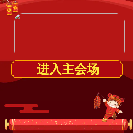
当前无音频
00:00
/
00:00
进入主会场
自定义按钮