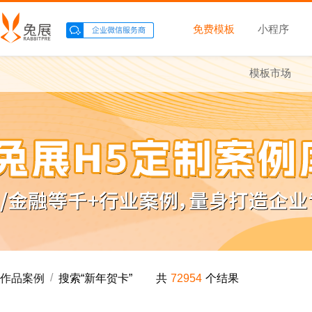
免费模板
小程序
模板市场
/
作品案例
搜索“
新年贺卡
”
共
72954
个结果