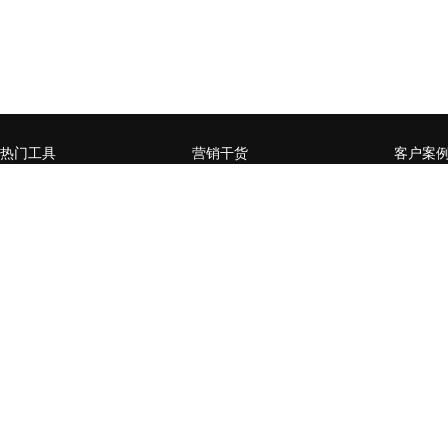
热门工具
营销干货
客户案
微官网小程序
企业营销数字化升级，如何
赋能媒
从0到1
页
全员营销小程序
什么样的企业需要做私域流
某零售行
微信公众号增长运营工具
量运营
卡券系
用户精准运营工具
营销活动数据分析常用方法
某商管
台生成
营销流程自动化
企业SCRM的构建三要素
通过全
社交电商场景小程序
企微or公众号，如何选择？
百万级
开放平台
企业微信如何赋能私域流量
家居行
经营闭环？
后精准