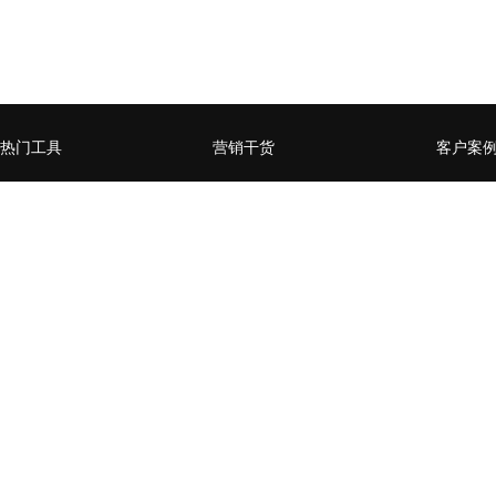
热门工具
营销干货
客户案
微官网小程序
企业营销数字化升级，如何
赋能媒
从0到1
页
全员营销小程序
什么样的企业需要做私域流
某零售行
微信公众号增长运营工具
量运营
卡券系
用户精准运营工具
营销活动数据分析常用方法
某商管
台生成
营销流程自动化
企业SCRM的构建三要素
通过全
社交电商场景小程序
企微or公众号，如何选择？
百万级
开放平台
企业微信如何赋能私域流量
家居行
经营闭环？
后精准
H5、小程序、企业微信的