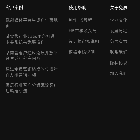
客户案例
使用帮助
关于兔展
赋能媒体平台生成广告落地
制作H5教程
企业文化
页
H5审核及关闭
发展历程
某零售行业saas平台打通
设计师审核说明
兔展实力
卡券系统与兔展插件
模板审核说明
联系我们
某商管客户通过兔展开放平
台生成小程序内容
隐私协议
通过全员营销达成的传播量
加入我们
百万级营销活动
家居行业客户分组沉淀客户
后精准引流