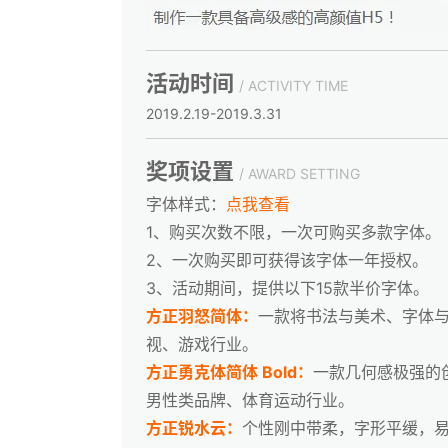
活动时间
/ ACTIVITY TIME
2019.2.19-2019.3.31
奖项设置
/ AWARD SETTING
字体样式：
点我查看
1、购买次数不限，一次可购买多款字体。
2、一次购买即可获得该字体一年授权。
3、活动期间，提供以下15款半价字体。
方正羽怒简体：
一款将书法与美术、字体
视、游戏行业。
方正勇克体简体 Bold：
一款几何感极强的
男性类品牌、体育运动行业。
方正锐水云：
个性刚中带柔，字形平缓，