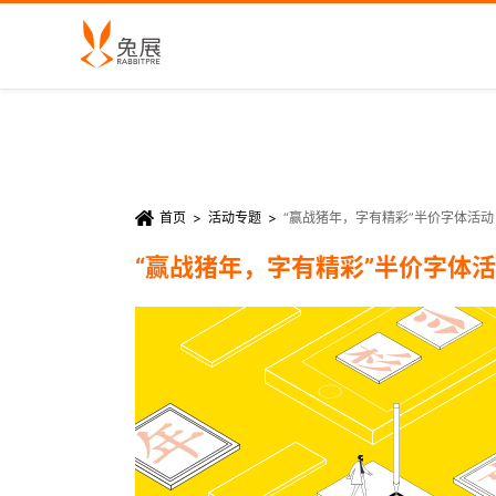
首页
>
活动专题
>
“赢战猪年，字有精彩”半价字体活动
“赢战猪年，字有精彩”半价字体