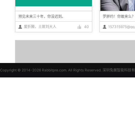
预见未来三十年，你没迟到。
罗胖约！你敢来么
爱折腾，土匪刘大人
40
157315975@qq
Copyright © 2014-
2026
Rabbitpre.com. All Rights Reserved. 深圳兔展智能科