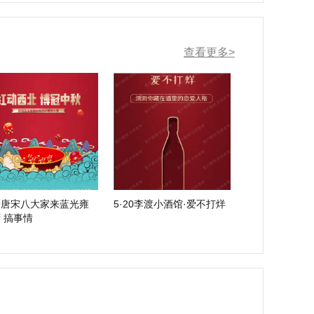
查看更多>
着唐宋八大家来蓝光雍
5·20李渡小酒馆·爱不打烊
锦湾 搞事情