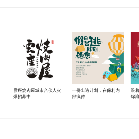
雲座烧肉屋城市合伙人火
一份出逃计划，在保利内
跟
爆招募中
部疯传……