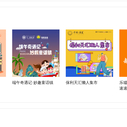
端午奇遇记·妙趣童话镇
保利天汇懒人集市
乐
速