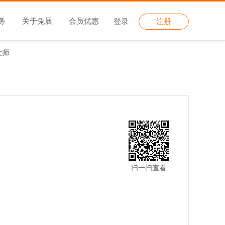
务
关于兔展
会员优惠
登录
注册
大师
扫一扫查看