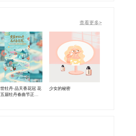
查看更多>
世牡丹·品天香花冠 花
少女的秘密
第五届牡丹春曲节正式
幕