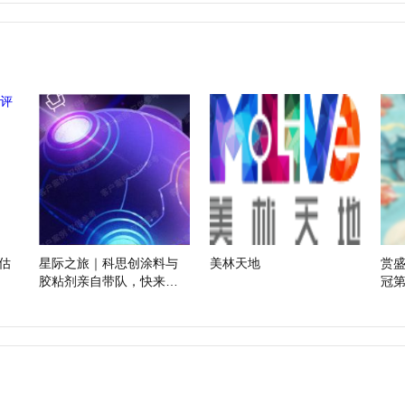
估
星际之旅｜科思创涂料与
美林天地
赏盛
胶粘剂亲自带队，快来参
冠
团吧！
开