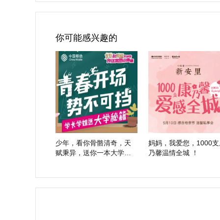
你可能感兴趣的
少年，看你骨骼清奇，天
妈妈，我爱您，1000支
赋秉异，送你一本大学秘
乃馨温情全城 ！
籍