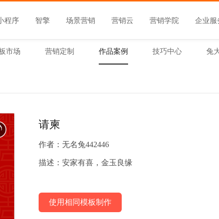
小程序
智擎
场景营销
营销云
营销学院
企业服
板市场
营销定制
作品案例
技巧中心
兔
请柬
作者：
无名兔442446
描述：
安家有喜，金玉良缘
使用相同模板制作