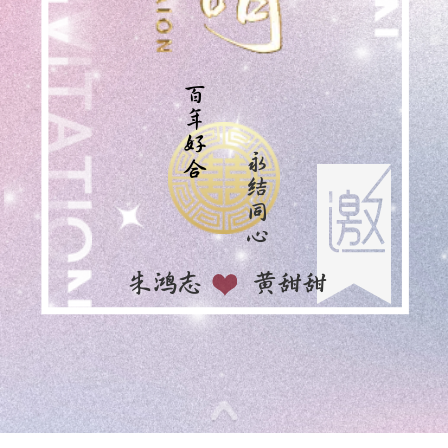
百年好合
永结同心
黄甜甜
朱鸿志