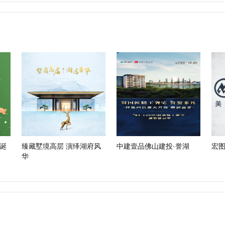
诞
臻藏墅境高层 演绎湖府风
中建壹品佛山建投·誉湖
宏
华