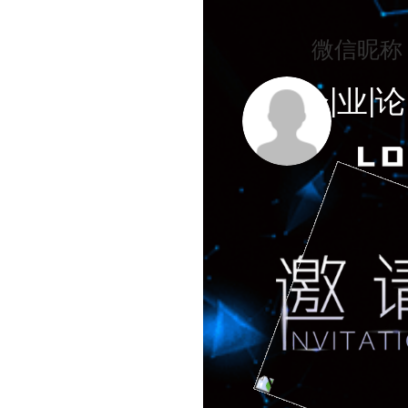
微信昵称
企|业|论