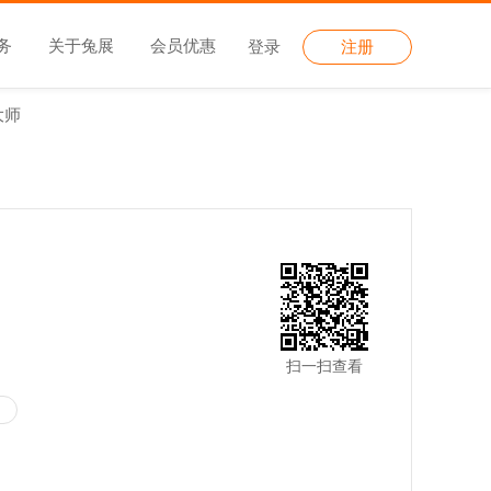
务
关于兔展
会员优惠
登录
注册
大师
扫一扫查看