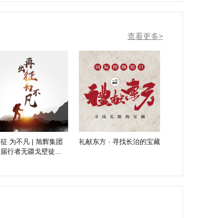
查看更多>
征 为不凡 | 旭辉集团
礼献东方 · 寻找长治的宝藏
六届行者无疆戈壁徒步