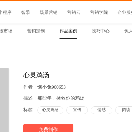
小程序
智擎
场景营销
营销云
营销学院
企业服
板市场
营销定制
作品案例
技巧中心
兔
心灵鸡汤
作者：
懒小兔960653
描述：
那些年，拯救你的鸡汤
标签：
心灵鸡汤
宣传
情感
阅读
免费制作