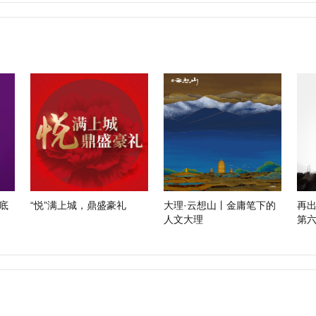
底
“悦”满上城，鼎盛豪礼
大理·云想山丨金庸笔下的
再出
人文大理
第
赛