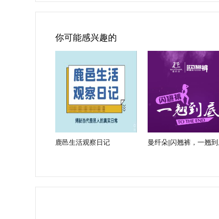
你可能感兴趣的
鹿邑生活观察日记
曼纤朵|闪翘裤，一翘到