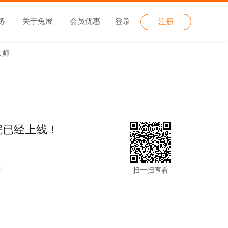
务
关于兔展
会员优惠
登录
注册
大师
院已经上线！
事
扫一扫查看