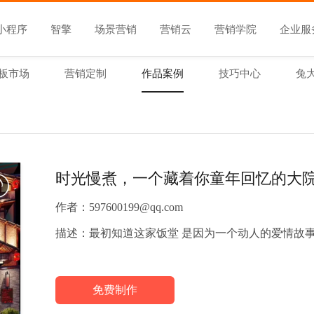
小程序
智擎
场景营销
营销云
营销学院
企业服
板市场
营销定制
作品案例
技巧中心
兔
时光慢煮，一个藏着你童年回忆的大
作者：
597600199@qq.com
描述：
最初知道这家饭堂 是因为一个动人的爱情故
免费制作