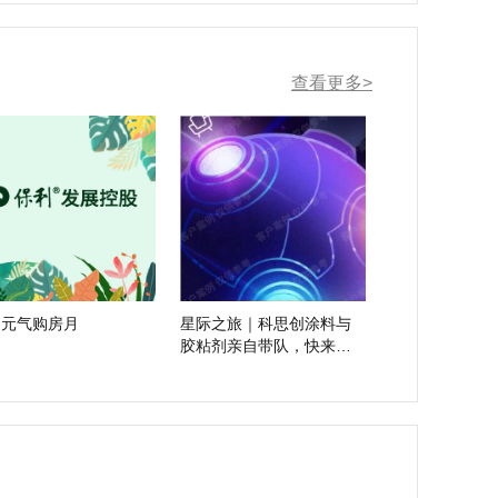
查看更多>
利元气购房月
星际之旅｜科思创涂料与
胶粘剂亲自带队，快来参
团吧！