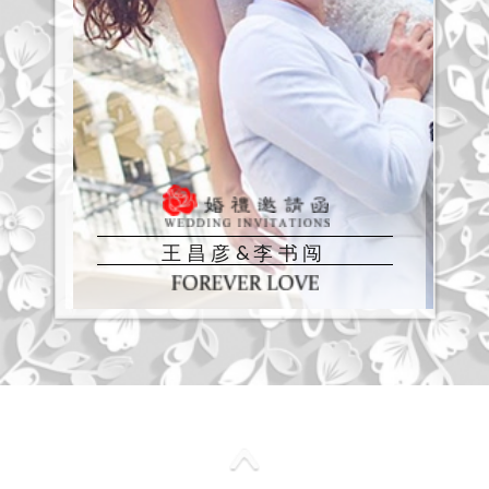
王 昌 彦 & 李 书 闯