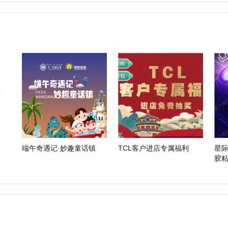
端午奇遇记·妙趣童话镇
TCL客户进店专属福利
星
胶
团