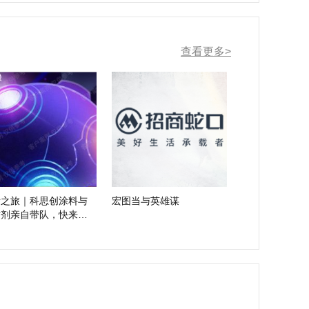
查看更多>
际之旅｜科思创涂料与
宏图当与英雄谋
粘剂亲自带队，快来参
吧！