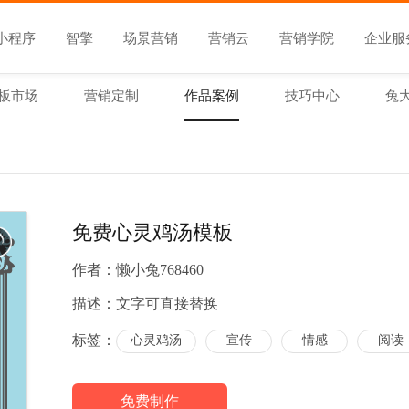
小程序
智擎
场景营销
营销云
营销学院
企业服
板市场
营销定制
作品案例
技巧中心
兔
免费心灵鸡汤模板
作者：
懒小兔768460
描述：
文字可直接替换
标签：
心灵鸡汤
宣传
情感
阅读
免费制作