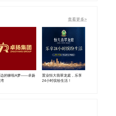
查看更多>
身边的哆啦A梦——卓扬
置业恒大翡翠龙庭，乐享
湖湾
24小时缤纷生活！