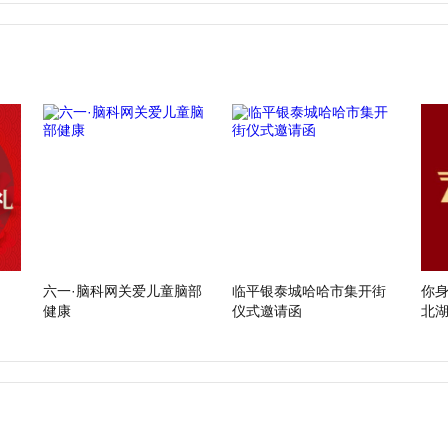
六一·脑科网关爱儿童脑部
临平银泰城哈哈市集开街
你
健康
仪式邀请函
北