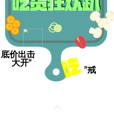
底价出击
大开“
”戒