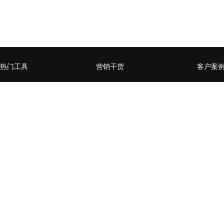
热门工具
营销干货
客户案
微官网小程序
企业营销数字化升级，如何
赋能媒
从0到1
页
全员营销小程序
什么样的企业需要做私域流
某零售行
微信公众号增长运营工具
量运营
卡券系
用户精准运营工具
营销活动数据分析常用方法
某商管
台生成
营销流程自动化
企业SCRM的构建三要素
通过全
社交电商场景小程序
企微or公众号，如何选择？
百万级
开放平台
企业微信如何赋能私域流量
家居行
经营闭环？
后精准
H5、小程序、企业微信的