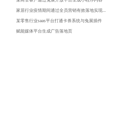
某商管客户通过兔展开放平台生成小程序内容
家居行业疫情期间通过全员营销有效落地实现线上的拉新、预售、锁客
某零售行业saas平台打通卡券系统与兔展插件
赋能媒体平台生成广告落地页