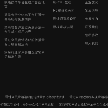
赋能媒体平台生成广告落地
制作H5教程
企业文化
页
H5审核及关闭
发展历程
某零售行业saas平台打通卡
设计师审核说明
兔展实力
券系统与兔展插件
模板审核说明
联系我们
某商管客户通过兔展开放平
台生成小程序内容
隐私协议
通过全员营销达成的传播量
加入我们
百万级营销活动
家居行业客户分组沉淀客户
后精准引流
台
通过全员营销达成的传播量百万级营销活动
通过自动化流程实现营销活
M+营销活动插件，提升公众号用户活跃度​
某商管客户通过兔展开放平台生成