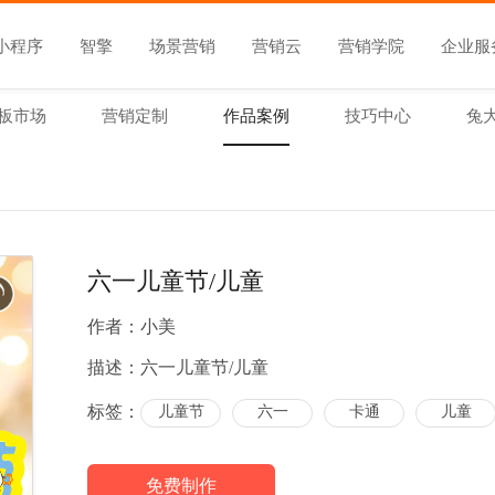
小程序
智擎
场景营销
营销云
营销学院
企业服
板市场
营销定制
作品案例
技巧中心
兔
六一儿童节/儿童
作者：
小美
描述：
六一儿童节/儿童
标签：
儿童节
六一
卡通
儿童
免费制作