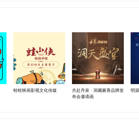
蛙蛙映画影视文化传媒
共赴丹泉 · 洞藏酱香品牌发
明源
布会邀请函