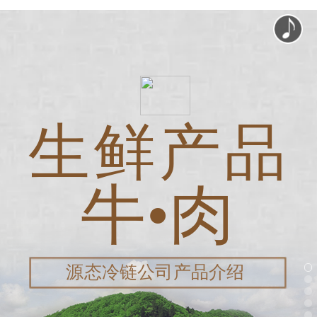
生鲜产品
牛•肉
源态冷链公司产品介绍