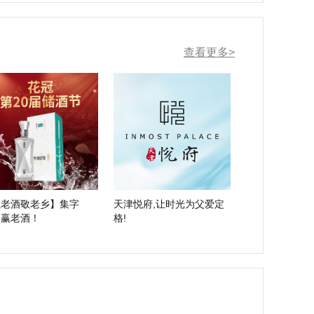
查看更多>
以老酒敬老乡】集字
天津悦府,让时光为父爱定
，赢老酒！
格!