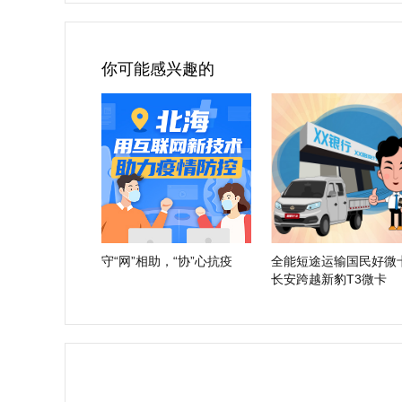
你可能感兴趣的
守“网”相助，“协”心抗疫
全能短途运输国民好微卡
长安跨越新豹T3微卡