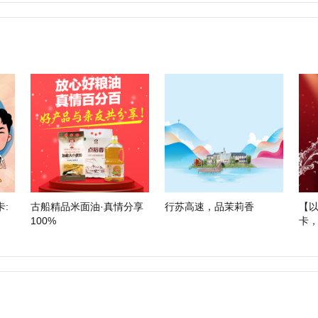
:
古船精品米面油·真情分享
行苏高速，品茉莉香
【
100%
卡