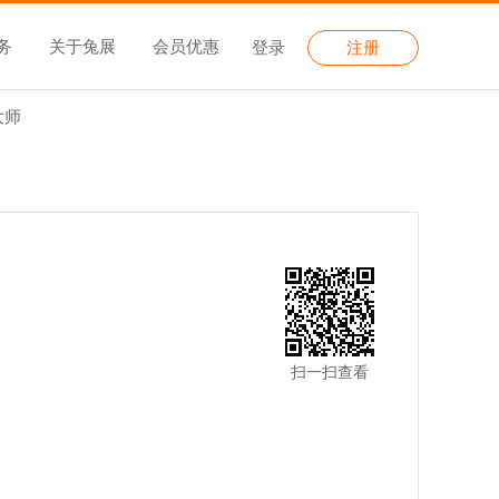
务
关于兔展
会员优惠
登录
注册
大师
扫一扫查看