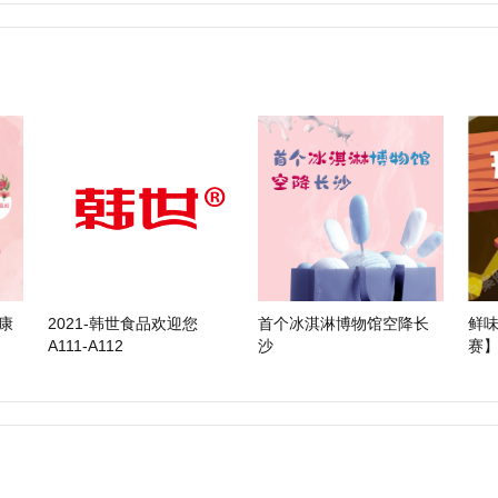
康
2021-韩世食品欢迎您
首个冰淇淋博物馆空降长
鲜
A111-A112
沙
赛