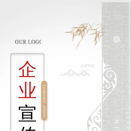
企
业
宣