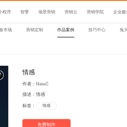
小程序
智擎
场景营销
营销云
营销学院
企业服
板市场
营销定制
作品案例
技巧中心
兔
情感
作者：
Hana
描述：
情感
标签：
情感
免费制作