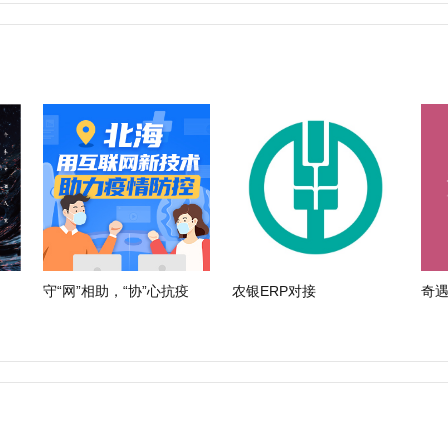
守“网”相助，“协”心抗疫
农银ERP对接
奇遇