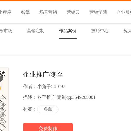
小程序
智擎
场景营销
营销云
营销学院
企业服
板市场
营销定制
作品案例
技巧中心
兔
企业推广/冬至
作者：
小兔子541697
描述：
冬至推广 定制qq:3549265001
标签：
冬至
免费制作