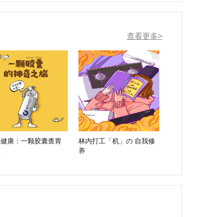
查看更多>
流健康：一颗胶囊查胃
林内打工「机」の 自我修
旅
养