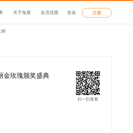
务
关于兔展
会员优惠
登录
注册
大师
贝丽金玫瑰颁奖盛典
扫一扫查看