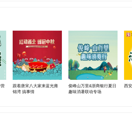
锋 研学营
跟着唐宋八大家来蓝光雍
俊峰山万里&浙商银行夏日
西
锦湾 搞事情
趣味消暑联动专场