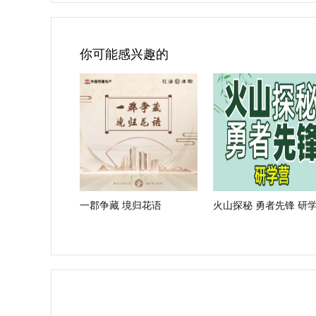
你可能感兴趣的
一郡争藏 境归花语
火山探秘 勇者先