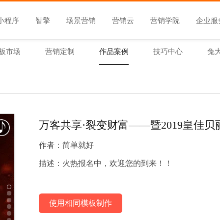
小程序
智擎
场景营销
营销云
营销学院
企业服
板市场
营销定制
作品案例
技巧中心
兔
万客共享·裂变财富——暨2019皇佳
作者：
简单就好
描述：
火热报名中，欢迎您的到来！！
使用相同模板制作