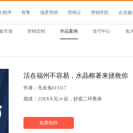
小程序
智擎
场景营销
营销云
营销学院
企业服
板市场
营销定制
作品案例
技巧中心
兔
活在福州不容易，水晶榕著来拯救你
作者：
无名兔015317
描述：
23XXX元/㎡起，抄底二环奥体
免费制作