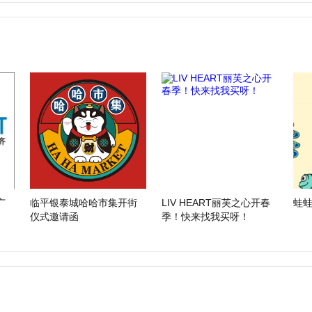
广
临平银泰城哈哈市集开街
LIV HEART丽芙之心开春
蛙
仪式邀请函
季！快来找我买呀！