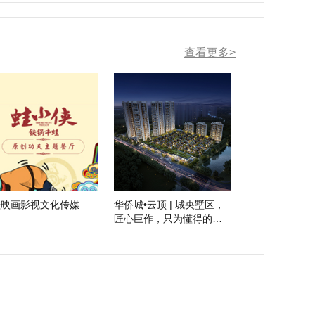
查看更多>
蛙映画影视文化传媒
华侨城•云顶 | 城央墅区，
匠心巨作，只为懂得的
您！