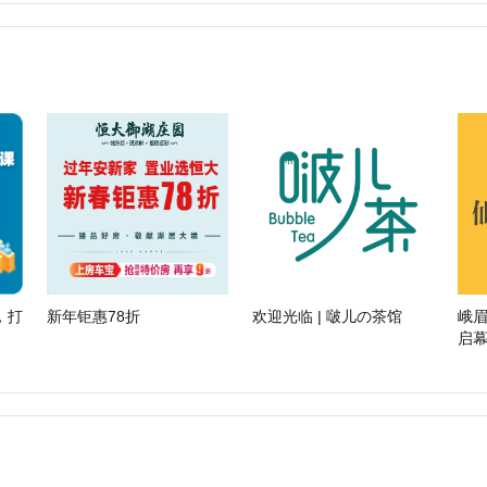
，打
新年钜惠78折
欢迎光临 | 啵儿の茶馆
峨眉
启