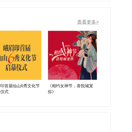
查看更多>
印首届仙山6秀文化节
《相约女神节，喜悦城宠
幕仪式
你》