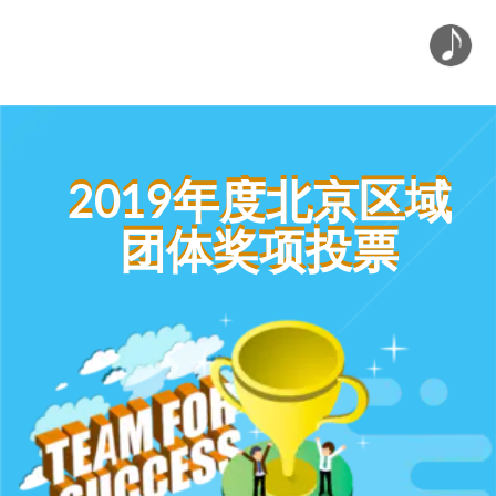
2019年度北京区域
2019年度北京区域
团体奖项投票
团体奖项
投票