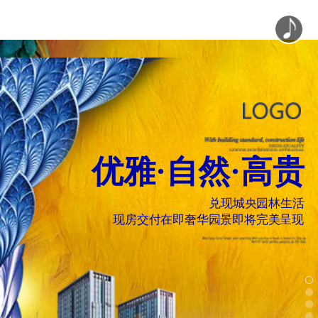
优雅·自然·高贵
兑现城央园林生活
现房交付在即奢华园景即将完美呈现