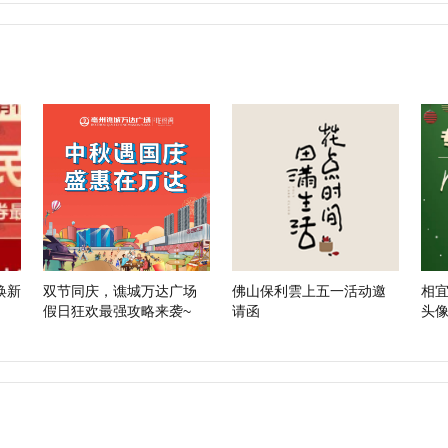
焕新
双节同庆，谯城万达广场
佛山保利雲上五一活动邀
相宜
假日狂欢最强攻略来袭~
请函
头